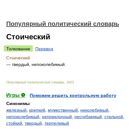
Популярный политический словарь
Стоический
Толкование
Перевод
Стоический
— твердый, непоколебимый.
Популярный политический словарь
.
1923
.
Игры ⚽
Поможем решить контрольную работу
Синонимы
:
железный
,
крепкий
,
мужественный
,
неколебимый
,
непоколебимый
,
непреклонный
,
несгибаемый
,
стальной
,
стойкий
,
твердый
,
терпеливый